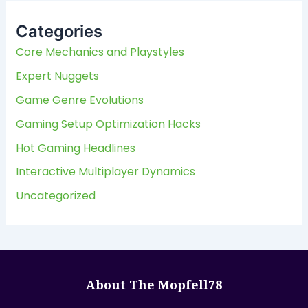
r
c
Categories
h
f
Core Mechanics and Playstyles
o
Expert Nuggets
r
:
Game Genre Evolutions
Gaming Setup Optimization Hacks
Hot Gaming Headlines
Interactive Multiplayer Dynamics
Uncategorized
About The Mopfell78